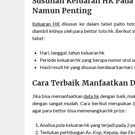
Susunan Keluaran HK Pada 
Namun Penting
Keluaran HK
disusun ke dalam tabel paito tot
diambil intinya oleh para bettor toto hk. Berikut 
tabel :
Hari, tanggal, tahun keluaran hk
Periode keluaran hk yang berupa nomor urut u
Hasil result hk yang disusun berdasarkan hari, 
Cara Terbaik Manfaatkan D
Jika bisa memanfaatkan
data hk
dengan baik, mak
dengan sangat mudah. Cara berikut merupakan b
agar para bettor bisa memenangkan hk prize :
Analisa pola keluaran hk yang terjadi pada 2 
Tentukan perhitungan As, Kop, Kepala, dan Ek