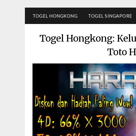
TOGEL HONGKONG
TOGEL SINGAPORE
Togel Hongkong: Kelu
Toto H