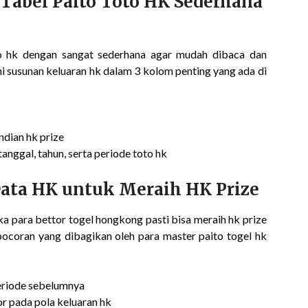
Tabel Paito Toto HK Sederhana
o hk dengan sangat sederhana agar mudah dibaca dan
ini susunan keluaran hk dalam 3 kolom penting yang ada di
ndian hk prize
tanggal, tahun, serta periode toto hk
ata HK untuk Meraih HK Prize
a para bettor togel hongkong pasti bisa meraih hk prize
ocoran yang dibagikan oleh para master paito togel hk
periode sebelumnya
or pada pola keluaran hk