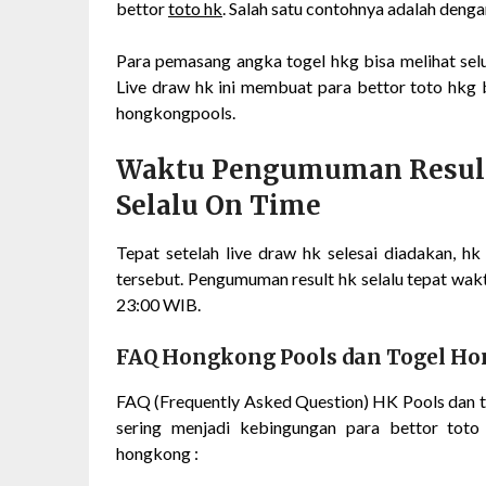
bettor
toto hk
. Salah satu contohnya adalah deng
Para pemasang angka togel hkg bisa melihat selu
Live draw hk ini membuat para bettor toto hkg
hongkongpools.
Waktu Pengumuman Result
Selalu On Time
Tepat setelah live draw hk selesai diadakan, 
tersebut. Pengumuman result hk selalu tepat wak
23:00 WIB.
FAQ Hongkong Pools dan Togel H
FAQ (Frequently Asked Question) HK Pools dan t
sering menjadi kebingungan para bettor toto 
hongkong :