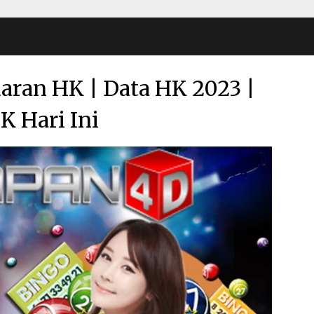
aran HK | Data HK 2023 |
K Hari Ini